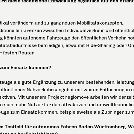
d diese technische Entwicklung eigentlich auf den öffent
adikal verändern und zu ganz neuen Mobilitätskonzepten,
ditionellen Grenzen zwischen Individualverkehr und öffentli
ig könnten autonome Fahrzeuge den öffentlichen Verkehr no
litätsbedürfnisse befriedigen, etwa mit Ride-Sharing oder 
r festen Routen.
 zum Einsatz kommen?
euge als gute Ergänzung zu unserem bestehenden, leistung
 öffentliches Nahverkehrsangebot mit weiten Entfernungen u
pektiven. Mit unserem Projekt regiomove arbeiten wir derze
n sich mehr Nutzer für den attraktiven und umweltfreundli
uge zum Einsatz kommen, beispielsweise als Zubringer zum 
h am Testfeld für autonomes Fahren Baden-Württemberg. 