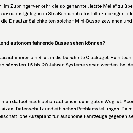
n, im Zubringerverkehr die so genannte „letzte Meile“ zu üb
r zur nächstgelegenen Straßenbahnhaltestelle zu bringen od
r die Einsatzmöglichkeiten solcher Mini-Busse gewinnen und 
kend autonom fahrende Busse sehen können?
s ist immer ein Blick in die berühmte Glaskugel. Rein techn
den nächsten 15 bis 20 Jahren Systeme sehen werden, bei d
ss man da technisch schon auf einem sehr guten Weg ist. Ab
siken, Datenschutz und ethischen Problemstellungen. Da mü
ellschaftliche Akzeptanz für autonome Fahrzeuge gegeben se