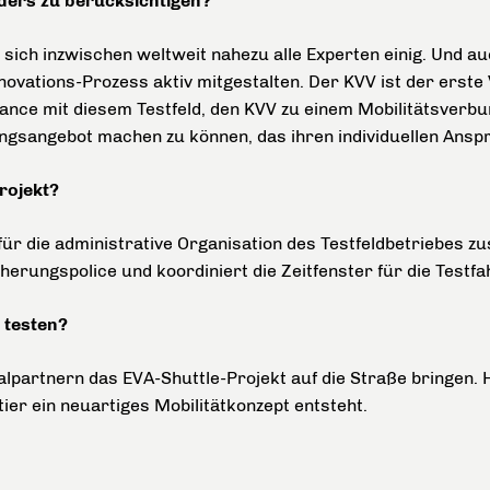
ders zu berücksichtigen?
ch inzwischen weltweit nahezu alle Experten einig. Und a
vations-Prozess aktiv mitgestalten. Der KVV ist der erste
e Chance mit diesem Testfeld, den KVV zu einem Mobilitätsve
ungsangebot machen zu können, das ihren individuellen Anspr
rojekt?
 für die administrative Organisation des Testfeldbetriebes zu
erungspolice und koordiniert die Zeitfenster für die Testfa
 testen?
alpartnern das EVA-Shuttle-Projekt auf die Straße bringen. 
ier ein neuartiges Mobilitätkonzept entsteht.