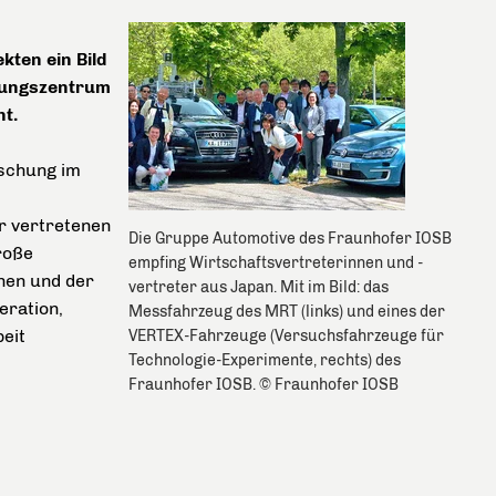
kten ein Bild
chungszentrum
t.
rschung im
r vertretenen
Die Gruppe Automotive des Fraunhofer IOSB
roße
empfing Wirtschaftsvertreterinnen und -
nen und der
vertreter aus Japan. Mit im Bild: das
eration,
Messfahrzeug des MRT (links) und eines der
eit
VERTEX-Fahrzeuge (Versuchsfahrzeuge für
Technologie-Experimente, rechts) des
Fraunhofer IOSB. © Fraunhofer IOSB