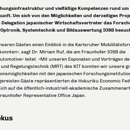
chungsinfrastruktur und vielfältige Kompetenzen rund um
unft. Um sich von den Möglichkeiten und derzeitigen Proje
e Delegation japanischer Wirtschaftsvertreter das Fors
r Optronik, Systemtechnik und Bildauswertung IOSB besuch
nseren Gästen einen Einblick in die Karlsruher Mobilitätsfo
onnten«, sagt Dr. Miriam Ruf, die am Fraunhofer IOSB die
tomotive« leitet. »Mit unseren Exponaten und Vorträgen de
s- und Regelungstechnik (MRT) des KIT konnten wir unsere g
onsmöglichkeiten mit den japanischen Forschungsinstitutio
tgereisten Gäste repräsentierten die Hokuriku Economic Fed
ich auf die öffentlich-industriell-akademische Zusammenarb
raunhofer Representative Office Japan.
Fokus