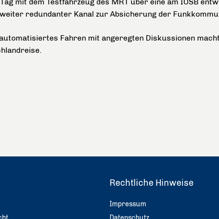
Tag mit dem Testfahrzeug des MRT über eine am IOSB entwi
 zweiter redundanter Kanal zur Absicherung der Funkkommun
tomatisiertes Fahren mit angeregten Diskussionen machte
chlandreise.
Rechtliche Hinweise
Impressum
cht
Datenschutz