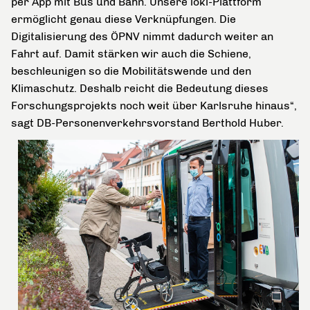
per App mit Bus und Bahn. Unsere ioki-Plattform
ermöglicht genau diese Verknüpfungen. Die
Digitalisierung des ÖPNV nimmt dadurch weiter an
Fahrt auf. Damit stärken wir auch die Schiene,
beschleunigen so die Mobilitätswende und den
Klimaschutz. Deshalb reicht die Bedeutung dieses
Forschungsprojekts noch weit über Karlsruhe hinaus“,
sagt DB-Personenverkehrsvorstand Berthold Huber.
Sicherheit
steht
an
erster
Stelle:
Sicherheitsfahrer
immer
an