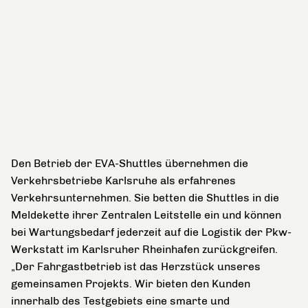
für
eine
grüne
Stadt
zu
leisten“,
betont
Mentrup.
Den Betrieb der EVA-Shuttles übernehmen die
Verkehrsbetriebe Karlsruhe als erfahrenes
Verkehrsunternehmen. Sie betten die Shuttles in die
Meldekette ihrer Zentralen Leitstelle ein und können
bei Wartungsbedarf jederzeit auf die Logistik der Pkw-
Werkstatt im Karlsruher Rheinhafen zurückgreifen.
„Der Fahrgastbetrieb ist das Herzstück unseres
gemeinsamen Projekts. Wir bieten den Kunden
innerhalb des Testgebiets eine smarte und